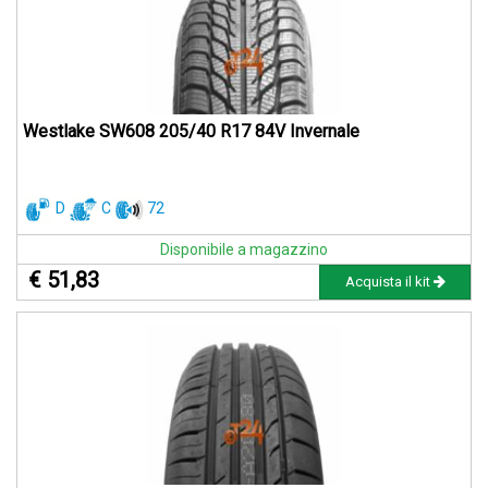
Westlake SW608 205/40 R17 84V Invernale
D
C
72
Disponibile a magazzino
€ 51,83
Acquista il kit