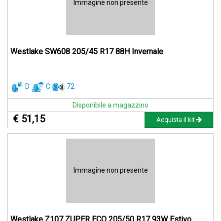
Immagine non presente
Westlake SW608 205/45 R17 88H Invernale
D
C
72
Disponibile a magazzino
€ 51,15
Acquista il kit
Immagine non presente
Westlake Z107 ZUPER ECO 205/50 R17 93W Estivo