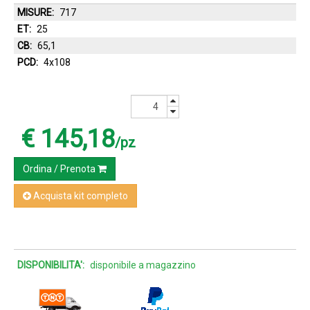
MISURE:
717
ET:
25
CB:
65,1
PCD:
4x108
€ 145,18
/pz
Ordina / Prenota
Acquista kit completo
DISPONIBILITA':
disponibile a magazzino