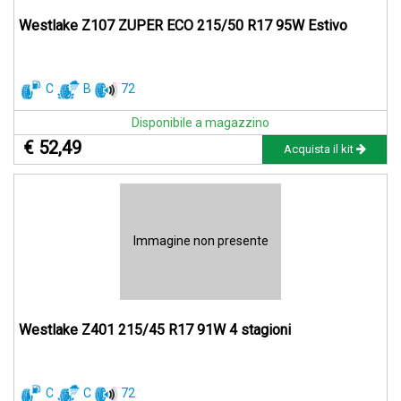
Westlake Z107 ZUPER ECO 215/50 R17 95W Estivo
C
B
72
Disponibile a magazzino
€ 52,49
Acquista il kit
Immagine non presente
Westlake Z401 215/45 R17 91W 4 stagioni
C
C
72