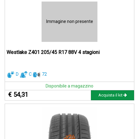
Immagine non presente
Westlake Z401 205/45 R17 88V 4 stagioni
D
C
72
Disponibile a magazzino
€ 54,31
Acquista il kit