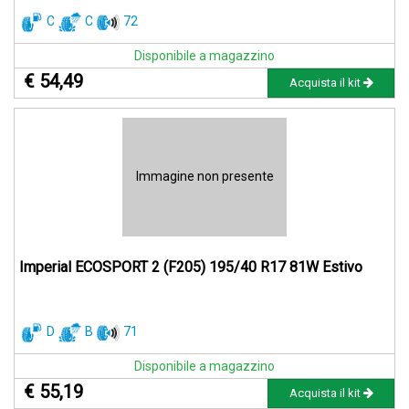
C
C
72
Disponibile a magazzino
€ 54,49
Acquista il kit
Immagine non presente
Imperial ECOSPORT 2 (F205) 195/40 R17 81W Estivo
D
B
71
Disponibile a magazzino
€ 55,19
Acquista il kit