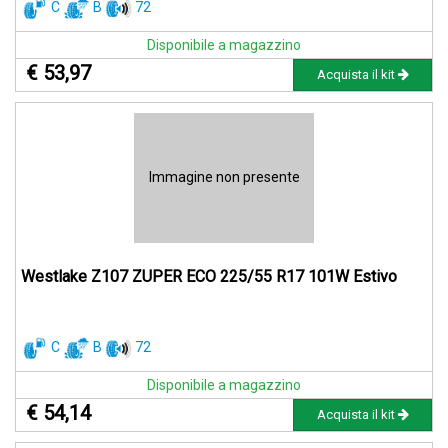
C
B
72
Disponibile a magazzino
€ 53,97
Acquista il kit
Immagine non presente
Westlake Z107 ZUPER ECO 225/55 R17 101W Estivo
C
B
72
Disponibile a magazzino
€ 54,14
Acquista il kit