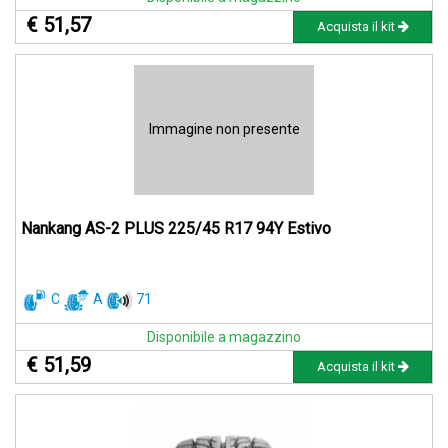
€ 51,57
Acquista il kit
Immagine non presente
Nankang AS-2 PLUS 225/45 R17 94Y Estivo
C
A
71
Disponibile a magazzino
€ 51,59
Acquista il kit