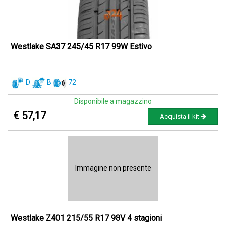
Westlake SA37 245/45 R17 99W Estivo
D
B
72
Disponibile a magazzino
€ 57,17
Acquista il kit
Immagine non presente
Westlake Z401 215/55 R17 98V 4 stagioni