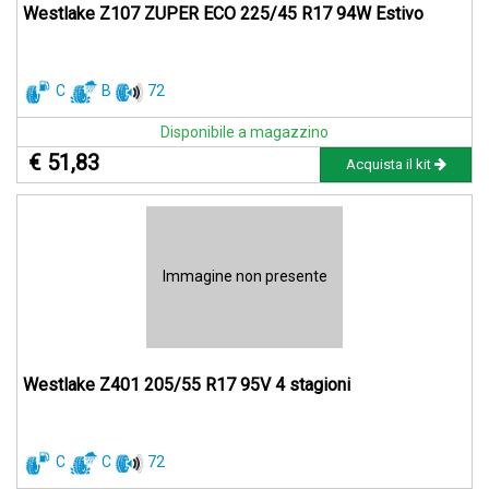
Westlake Z107 ZUPER ECO 225/45 R17 94W Estivo
C
B
72
Disponibile a magazzino
€ 51,83
Acquista il kit
Immagine non presente
Westlake Z401 205/55 R17 95V 4 stagioni
C
C
72