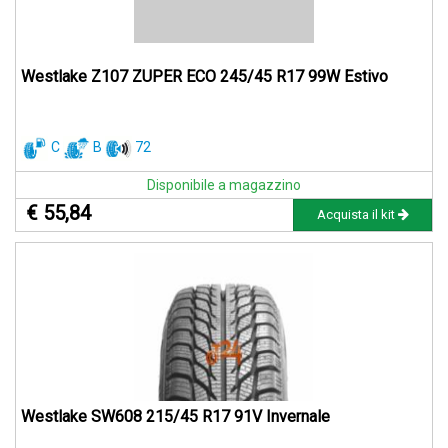
Westlake Z107 ZUPER ECO 245/45 R17 99W Estivo
C
B
72
Disponibile a magazzino
€ 55,84
Acquista il kit
Westlake SW608 215/45 R17 91V Invernale