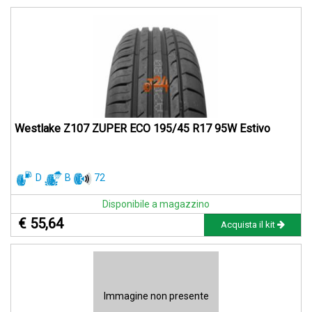
Westlake Z107 ZUPER ECO 195/45 R17 95W Estivo
D
B
72
Disponibile a magazzino
€ 55,64
Acquista il kit
Immagine non presente