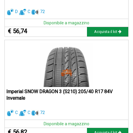
D
C
72
Disponibile a magazzino
€ 56,74
Acquista il kit
Imperial SNOW DRAGON 3 (S210) 205/40 R17 84V
Invernale
C
C
72
Disponibile a magazzino
€ 56,82
Acquista il kit