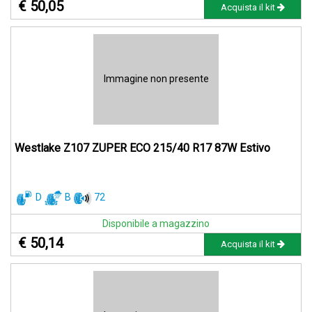
€ 50,05
Acquista il kit
Immagine non presente
Westlake Z107 ZUPER ECO 215/40 R17 87W Estivo
D
B
72
Disponibile a magazzino
€ 50,14
Acquista il kit