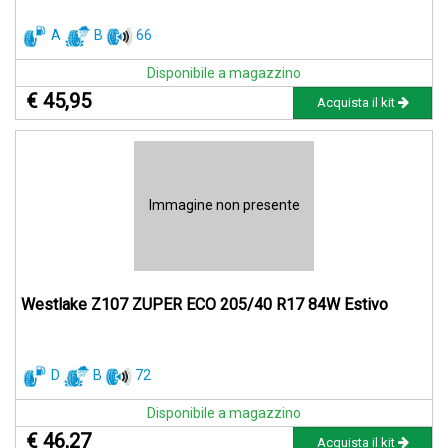
A
B
66
Disponibile a magazzino
€ 45,95
Acquista il kit
Immagine non presente
Westlake Z107 ZUPER ECO 205/40 R17 84W Estivo
D
B
72
Disponibile a magazzino
€ 46,27
Acquista il kit