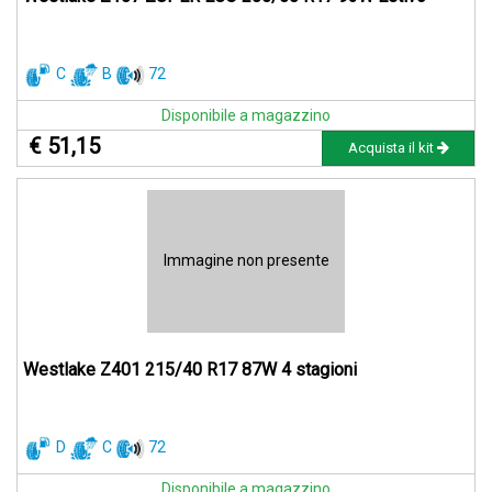
C
B
72
Disponibile a magazzino
€ 51,15
Acquista il kit
Immagine non presente
Westlake Z401 215/40 R17 87W 4 stagioni
D
C
72
Disponibile a magazzino