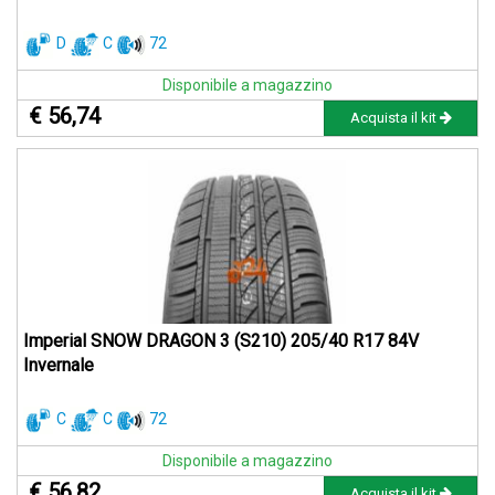
D
C
72
Disponibile a magazzino
€ 56,74
Acquista il kit
Imperial SNOW DRAGON 3 (S210) 205/40 R17 84V
Invernale
C
C
72
Disponibile a magazzino
€ 56,82
Acquista il kit