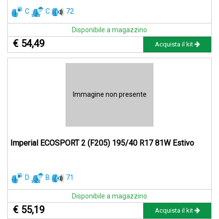
C
C
72
Disponibile a magazzino
€ 54,49
Acquista il kit
Immagine non presente
Imperial ECOSPORT 2 (F205) 195/40 R17 81W Estivo
D
B
71
Disponibile a magazzino
€ 55,19
Acquista il kit