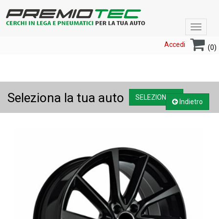
Toggle
navigat
Accedi
(0)
Seleziona la tua auto
SELEZIONA....
Indietro