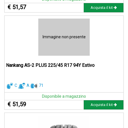
€ 51,57
Acquista il kit
Immagine non presente
Nankang AS-2 PLUS 225/45 R17 94Y Estivo
C
A
71
Disponibile a magazzino
€ 51,59
Acquista il kit