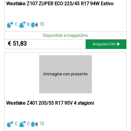
Westlake Z107 ZUPER ECO 225/45 R17 94W Estivo
C
B
72
Disponibile a magazzino
€ 51,83
Acquista il kit
Immagine non presente
Westlake Z401 205/55 R17 95V 4 stagioni
C
C
72