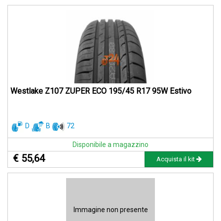
Westlake Z107 ZUPER ECO 195/45 R17 95W Estivo
D
B
72
Disponibile a magazzino
€ 55,64
Acquista il kit
Immagine non presente