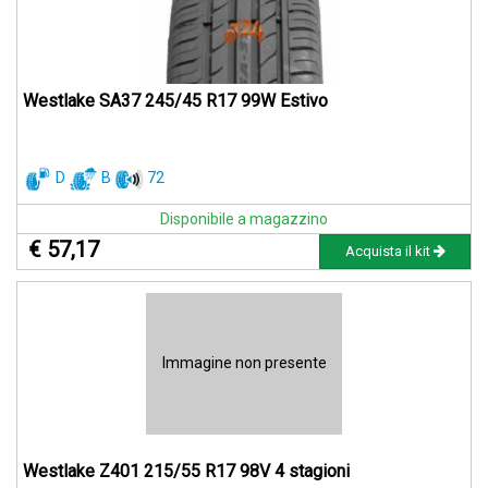
Westlake SA37 245/45 R17 99W Estivo
D
B
72
Disponibile a magazzino
€ 57,17
Acquista il kit
Immagine non presente
Westlake Z401 215/55 R17 98V 4 stagioni