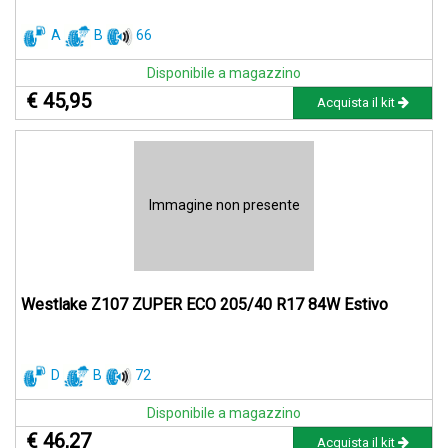
A
B
66
Disponibile a magazzino
€ 45,95
Acquista il kit
Immagine non presente
Westlake Z107 ZUPER ECO 205/40 R17 84W Estivo
D
B
72
Disponibile a magazzino
€ 46,27
Acquista il kit