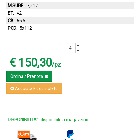
MISURE:
7,517
ET:
42
CB:
66,5
PCD:
5x112
€ 150,30
/pz
Ordina / Prenota
Acquista kit completo
DISPONIBILITA':
disponibile a magazzino