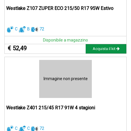
Westlake Z107 ZUPER ECO 215/50 R17 95W Estivo
C
B
72
Disponibile a magazzino
€ 52,49
Acquista il kit
Immagine non presente
Westlake Z401 215/45 R17 91W 4 stagioni
C
C
72