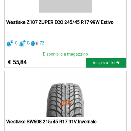
Westlake Z107 ZUPER ECO 245/45 R17 99W Estivo
C
B
72
Disponibile a magazzino
€ 55,84
Acquista il kit
Westlake SW608 215/45 R17 91V Invernale