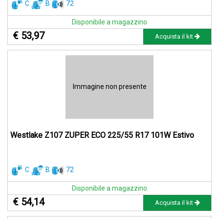
C
B
72
Disponibile a magazzino
€ 53,97
Acquista il kit
Immagine non presente
Westlake Z107 ZUPER ECO 225/55 R17 101W Estivo
C
B
72
Disponibile a magazzino
€ 54,14
Acquista il kit