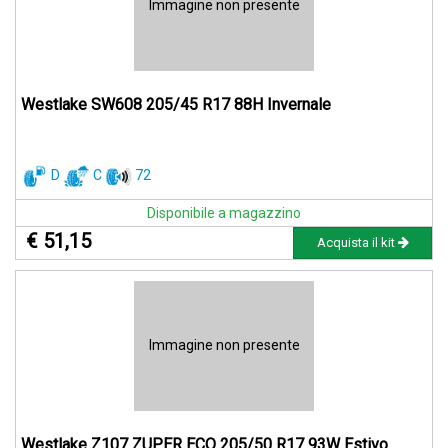
Immagine non presente
Westlake SW608 205/45 R17 88H Invernale
D
C
72
Disponibile a magazzino
€ 51,15
Acquista il kit
Immagine non presente
Westlake Z107 ZUPER ECO 205/50 R17 93W Estivo