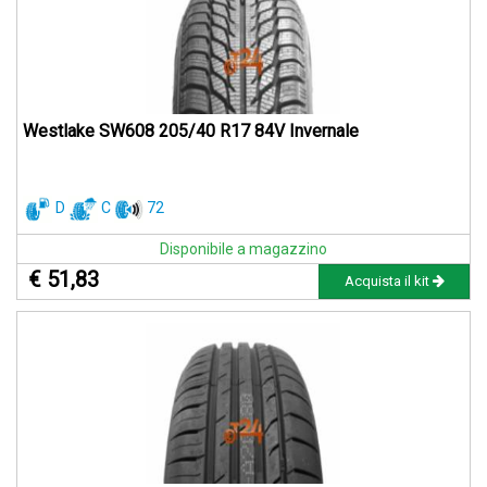
Westlake SW608 205/40 R17 84V Invernale
D
C
72
Disponibile a magazzino
€ 51,83
Acquista il kit