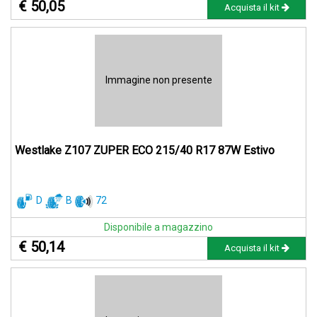
€ 50,05
Acquista il kit
Immagine non presente
Westlake Z107 ZUPER ECO 215/40 R17 87W Estivo
D
B
72
Disponibile a magazzino
€ 50,14
Acquista il kit