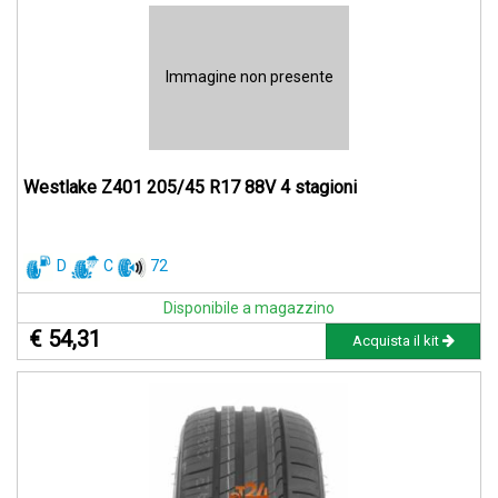
Immagine non presente
Westlake Z401 205/45 R17 88V 4 stagioni
D
C
72
Disponibile a magazzino
€ 54,31
Acquista il kit