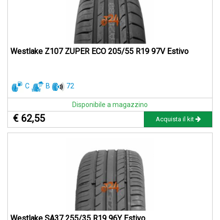
Westlake Z107 ZUPER ECO 205/55 R19 97V Estivo
C
B
72
Disponibile a magazzino
€ 62,55
Acquista il kit
Westlake SA37 255/35 R19 96Y Estivo