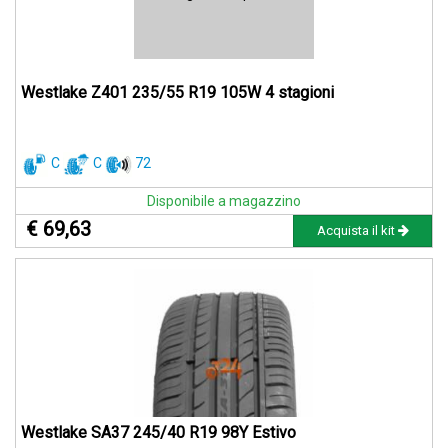
Westlake Z401 235/55 R19 105W 4 stagioni
C
C
72
Disponibile a magazzino
€ 69,63
Acquista il kit
Westlake SA37 245/40 R19 98Y Estivo