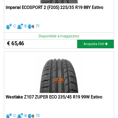
Imperial ECOSPORT 2 (F205) 225/35 R19 88Y Estivo
C
B
71
Disponibile a magazzino
€ 65,46
Acquista il kit
Westlake Z107 ZUPER ECO 235/45 R19 99W Estivo
C
B
72