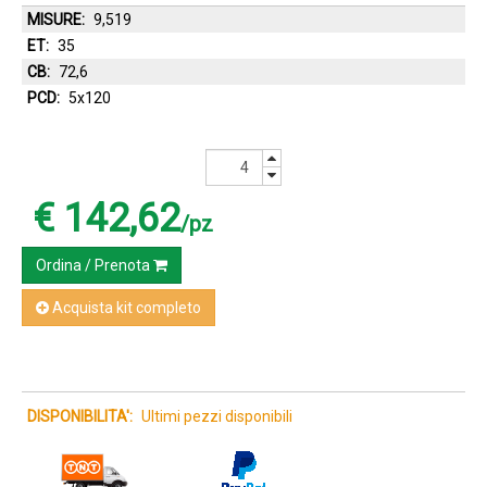
MISURE:
9,519
ET:
35
CB:
72,6
PCD:
5x120
€ 142,62
/pz
Ordina / Prenota
Acquista kit completo
DISPONIBILITA':
Ultimi pezzi disponibili