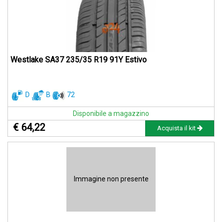
Westlake SA37 235/35 R19 91Y Estivo
D
B
72
Disponibile a magazzino
€ 64,22
Acquista il kit
Immagine non presente