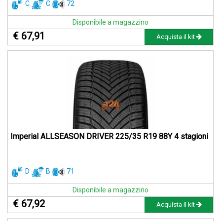
C
C
72
Disponibile a magazzino
€ 67,91
Acquista il kit
Imperial ALLSEASON DRIVER 225/35 R19 88Y 4 stagioni
D
B
71
Disponibile a magazzino
€ 67,92
Acquista il kit