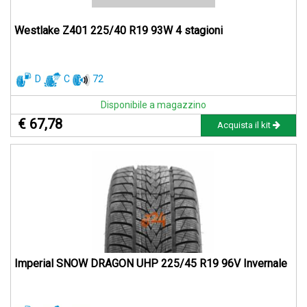
Westlake Z401 225/40 R19 93W 4 stagioni
D
C
72
Disponibile a magazzino
€ 67,78
Acquista il kit
Imperial SNOW DRAGON UHP 225/45 R19 96V Invernale