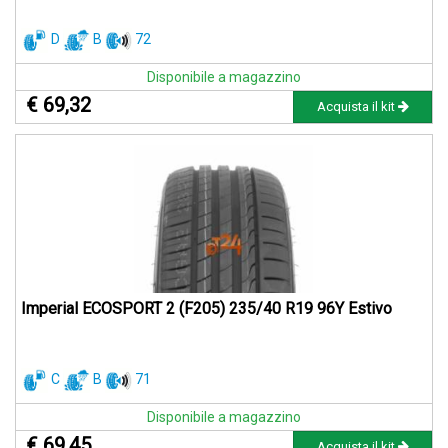
D
B
72
Disponibile a magazzino
€ 69,32
Acquista il kit
Imperial ECOSPORT 2 (F205) 235/40 R19 96Y Estivo
C
B
71
Disponibile a magazzino
€ 69,45
Acquista il kit