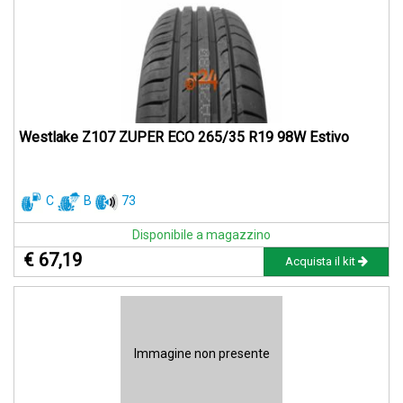
Westlake Z107 ZUPER ECO 265/35 R19 98W Estivo
C
B
73
Disponibile a magazzino
€ 67,19
Acquista il kit
Immagine non presente