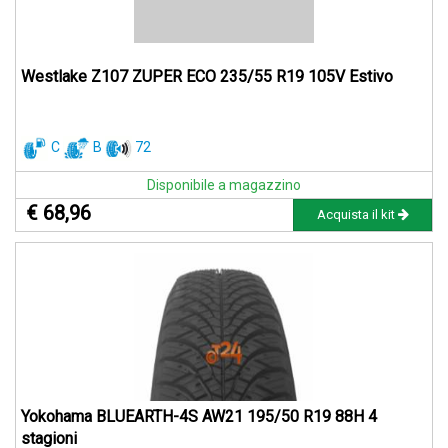
Westlake Z107 ZUPER ECO 235/55 R19 105V Estivo
C
B
72
Disponibile a magazzino
€ 68,96
Acquista il kit
Yokohama BLUEARTH-4S AW21 195/50 R19 88H 4
stagioni