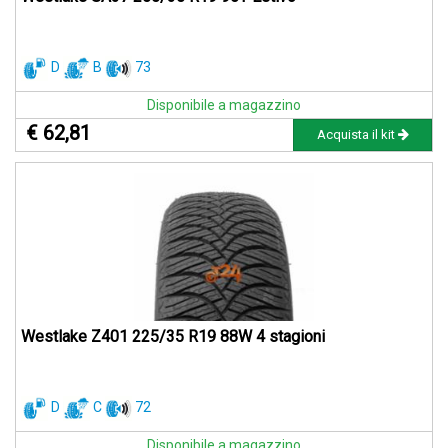
D
B
73
Disponibile a magazzino
€ 62,81
Acquista il kit
Westlake Z401 225/35 R19 88W 4 stagioni
D
C
72
Disponibile a magazzino