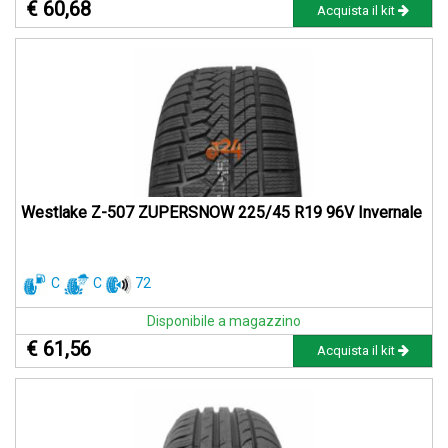
€ 60,68
Acquista il kit
Westlake Z-507 ZUPERSNOW 225/45 R19 96V Invernale
C
C
72
Disponibile a magazzino
€ 61,56
Acquista il kit