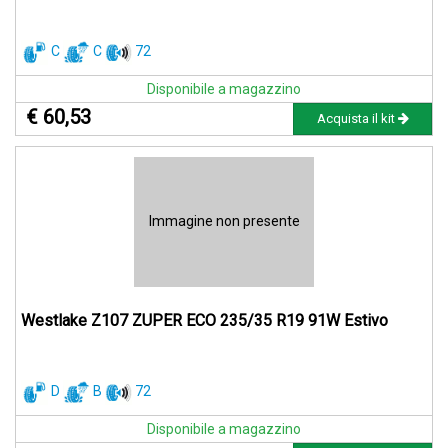
C
C
72
Disponibile a magazzino
€ 60,53
Acquista il kit
Immagine non presente
Westlake Z107 ZUPER ECO 235/35 R19 91W Estivo
D
B
72
Disponibile a magazzino