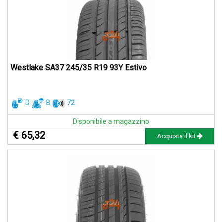
Westlake SA37 245/35 R19 93Y Estivo
D
B
72
Disponibile a magazzino
€ 65,32
Acquista il kit