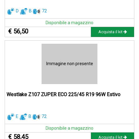
D
B
72
Disponibile a magazzino
€ 56,50
Acquista il kit
Immagine non presente
Westlake Z107 ZUPER ECO 225/45 R19 96W Estivo
E
B
72
Disponibile a magazzino
€ 58,45
Acquista il kit