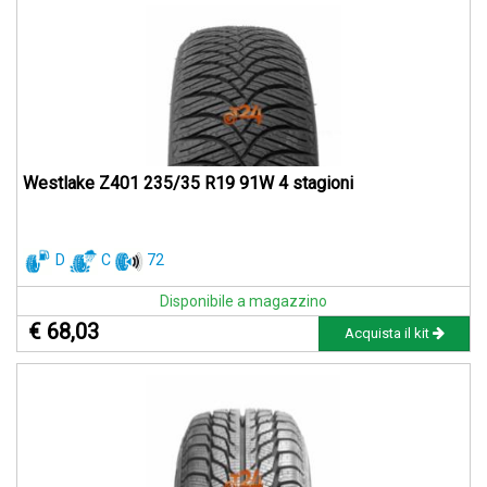
Westlake Z401 235/35 R19 91W 4 stagioni
D
C
72
Disponibile a magazzino
€ 68,03
Acquista il kit