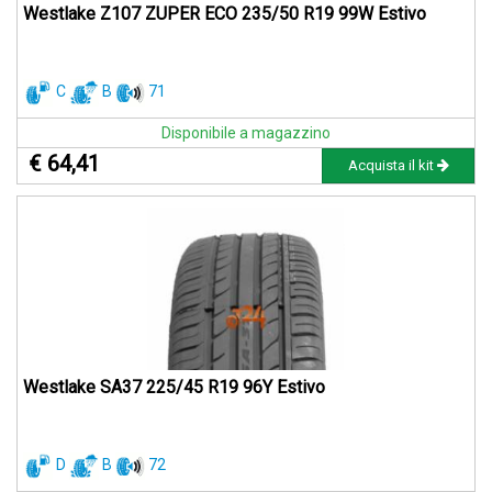
Westlake Z107 ZUPER ECO 235/50 R19 99W Estivo
C
B
71
Disponibile a magazzino
€ 64,41
Acquista il kit
Westlake SA37 225/45 R19 96Y Estivo
D
B
72