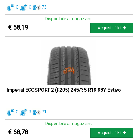
C
C
73
Disponibile a magazzino
€ 68,19
Acquista il kit
Imperial ECOSPORT 2 (F205) 245/35 R19 93Y Estivo
C
B
71
Disponibile a magazzino
€ 68,78
Acquista il kit