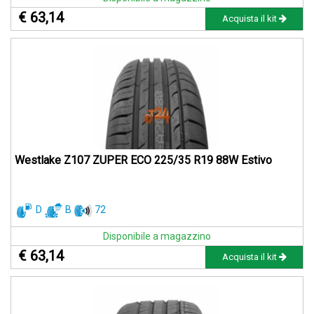
€ 63,14
Acquista il kit
Westlake Z107 ZUPER ECO 225/35 R19 88W Estivo
D
B
72
Disponibile a magazzino
€ 63,14
Acquista il kit