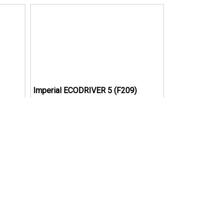
Imperial ECODRIVER 5 (F209)
205/55 R16 91W Estivo
C
B
70
Disponibile a magazzino
€ 50,63
ista il kit
Acquista il kit