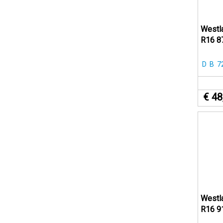
Westl
R16 8
D
B
7
€ 48
Westl
R16 9