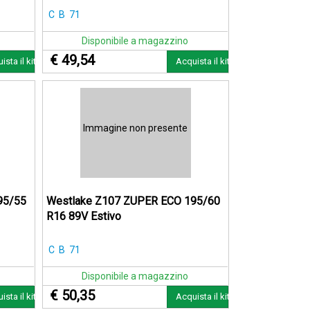
C
B
71
Disponibile a magazzino
€ 49,54
ista il kit
Acquista il kit
Immagine non presente
95/55
Westlake Z107 ZUPER ECO 195/60
R16 89V Estivo
C
B
71
Disponibile a magazzino
€ 50,35
ista il kit
Acquista il kit