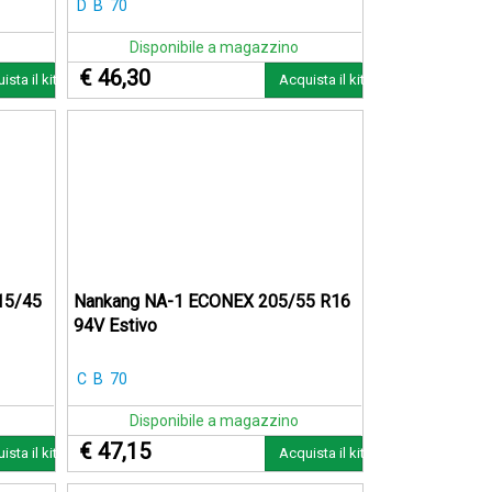
D
B
70
Disponibile a magazzino
€ 46,30
ista il kit
Acquista il kit
15/45
Nankang NA-1 ECONEX 205/55 R16
94V Estivo
C
B
70
Disponibile a magazzino
€ 47,15
ista il kit
Acquista il kit