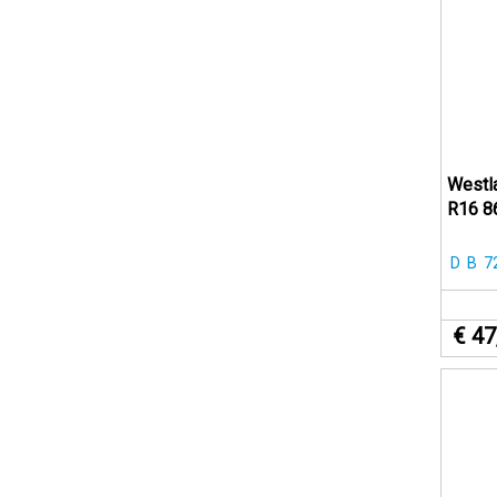
Westl
R16 8
D
B
7
€ 47