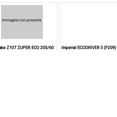
Immagine non presente
ake Z107 ZUPER ECO 205/60
Imperial ECODRIVER 5 (F209)
2H Estivo
195/55 R16 87V Estivo
1
C
B
70
Disponibile a magazzino
Disponibile a magazzino
,35
€ 50,58
Acquista il kit
Acqu
Immagine non presente
Immagine non presente