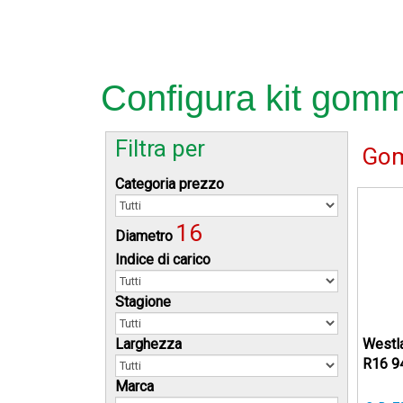
Configura kit gom
Filtra per
Gom
Categoria prezzo
16
Diametro
Indice di carico
Stagione
Larghezza
Westl
R16 9
Marca