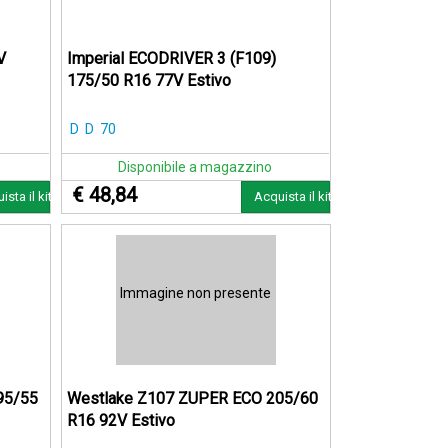
V
Imperial ECODRIVER 3 (F109)
175/50 R16 77V Estivo
D
D
70
Disponibile a magazzino
€ 48,84
ista il kit
Acquista il kit
Immagine non presente
95/55
Westlake Z107 ZUPER ECO 205/60
R16 92V Estivo