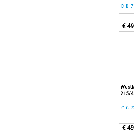
D
B
7
€ 49
Westl
215/4
C
C
7
€ 49