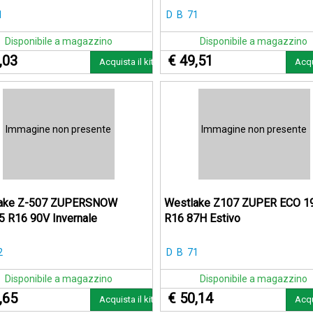
1
D
B
71
Disponibile a magazzino
Disponibile a magazzino
,03
€ 49,51
Acquista il kit
Acqu
Immagine non presente
Immagine non presente
ake Z-507 ZUPERSNOW
Westlake Z107 ZUPER ECO 1
5 R16 90V Invernale
R16 87H Estivo
2
D
B
71
Disponibile a magazzino
Disponibile a magazzino
,65
€ 50,14
Acquista il kit
Acqu