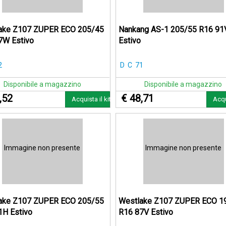
ake Z107 ZUPER ECO 205/45
Nankang AS-1 205/55 R16 91
7W Estivo
Estivo
2
D
C
71
Disponibile a magazzino
Disponibile a magazzino
,52
€ 48,71
Acquista il kit
Acqu
Immagine non presente
Immagine non presente
ake Z107 ZUPER ECO 205/55
Westlake Z107 ZUPER ECO 1
1H Estivo
R16 87V Estivo