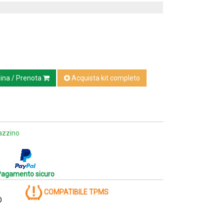
ina / Prenota
Acquista kit completo
azzino
Pagamento sicuro
COMPATIBILE TPMS
O