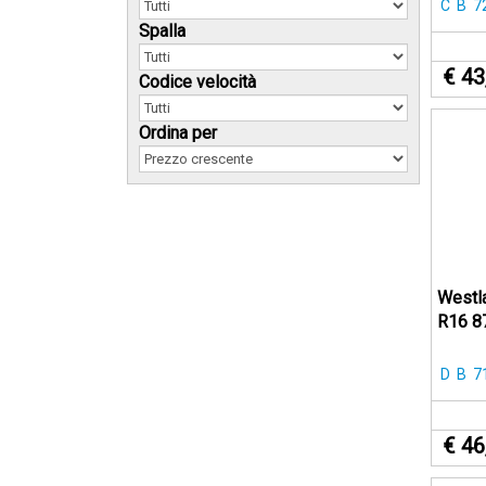
C
B
7
Spalla
€ 43
Codice velocità
Ordina per
Westl
R16 8
D
B
7
€ 46