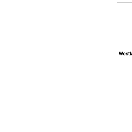
Westl
R16 9
C
B
7
€ 50