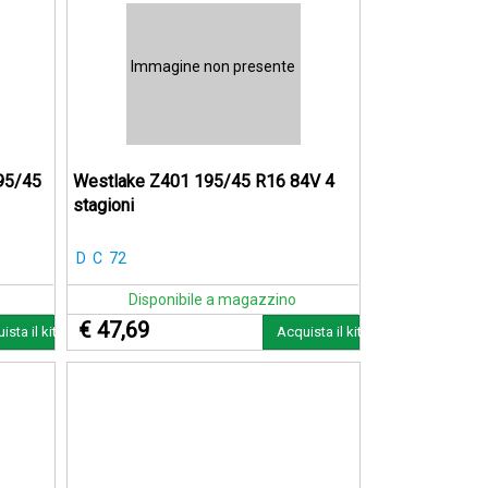
Immagine non presente
95/45
Westlake Z401 195/45 R16 84V 4
stagioni
D
C
72
Disponibile a magazzino
€ 47,69
ista il kit
Acquista il kit