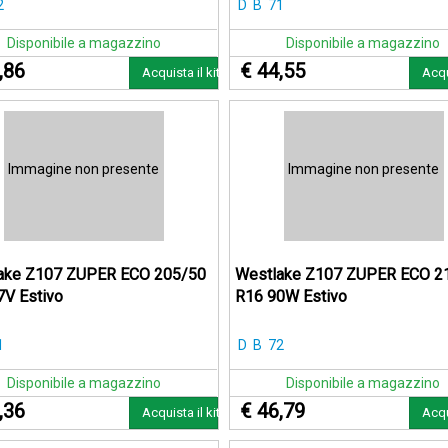
2
D
B
71
Disponibile a magazzino
Disponibile a magazzino
,86
€ 44,55
Acquista il kit
Acqu
Immagine non presente
Immagine non presente
ake Z107 ZUPER ECO 205/50
Westlake Z107 ZUPER ECO 2
7V Estivo
R16 90W Estivo
1
D
B
72
Disponibile a magazzino
Disponibile a magazzino
,36
€ 46,79
Acquista il kit
Acqu