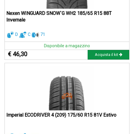
Nexen WINGUARD SNOW`G WH2 185/65 R15 88T
Invernale
D
C
71
Disponibile a magazzino
€ 46,30
Acquista il kit
Imperial ECODRIVER 4 (209) 175/60 R15 81V Estivo