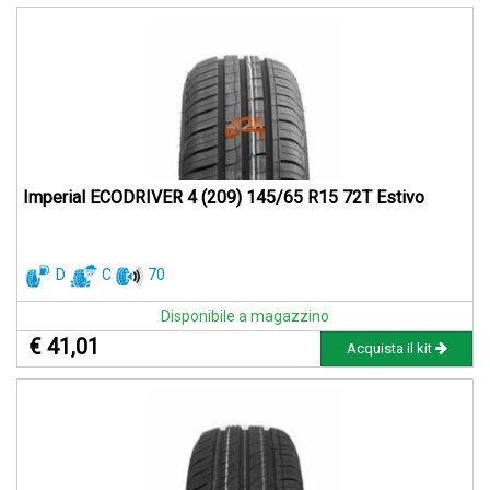
Imperial ECODRIVER 4 (209) 145/65 R15 72T Estivo
D
C
70
Disponibile a magazzino
€ 41,01
Acquista il kit