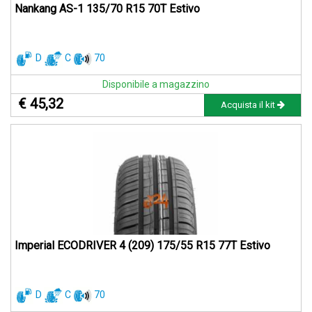
Nankang AS-1 135/70 R15 70T Estivo
D
C
70
Disponibile a magazzino
€ 45,32
Acquista il kit
Imperial ECODRIVER 4 (209) 175/55 R15 77T Estivo
D
C
70