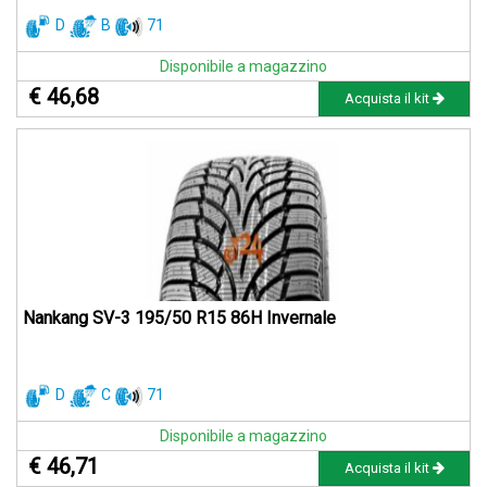
D
B
71
Disponibile a magazzino
€ 46,68
Acquista il kit
Nankang SV-3 195/50 R15 86H Invernale
D
C
71
Disponibile a magazzino
€ 46,71
Acquista il kit