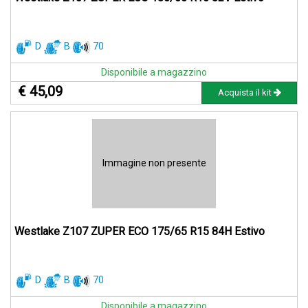
D
B
70
Disponibile a magazzino
€ 45,09
Acquista il kit
Immagine non presente
Westlake Z107 ZUPER ECO 175/65 R15 84H Estivo
D
B
70
Disponibile a magazzino