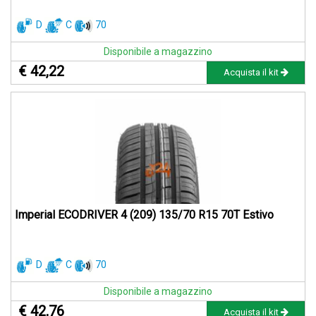
D
C
70
Disponibile a magazzino
€ 42,22
Acquista il kit
Imperial ECODRIVER 4 (209) 135/70 R15 70T Estivo
D
C
70
Disponibile a magazzino
€ 42,76
Acquista il kit