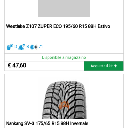
Westlake Z107 ZUPER ECO 195/60 R15 88H Estivo
D
B
71
Disponibile a magazzino
€ 47,60
Acquista il kit
Nankang SV-3 175/65 R15 88H Invernale