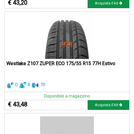
€ 43,20
Acquista il kit
Westlake Z107 ZUPER ECO 175/55 R15 77H Estivo
D
B
70
Disponibile a magazzino
€ 43,48
Acquista il kit