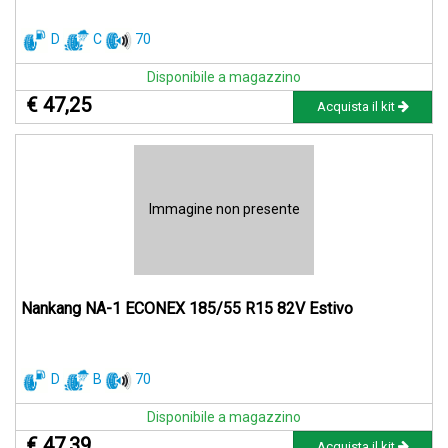
D
C
70
Disponibile a magazzino
€ 47,25
Acquista il kit
Immagine non presente
Nankang NA-1 ECONEX 185/55 R15 82V Estivo
D
B
70
Disponibile a magazzino
€ 47,39
Acquista il kit