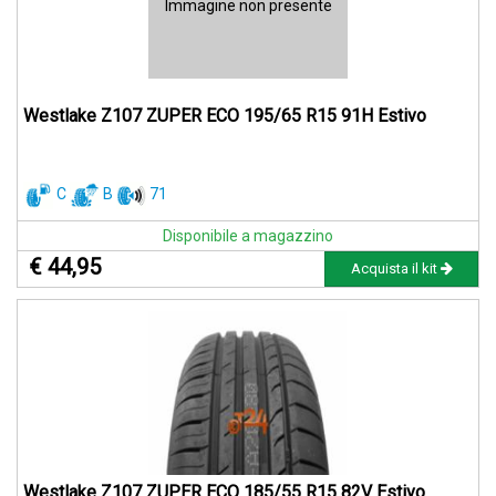
Immagine non presente
Westlake Z107 ZUPER ECO 195/65 R15 91H Estivo
C
B
71
Disponibile a magazzino
€ 44,95
Acquista il kit
Westlake Z107 ZUPER ECO 185/55 R15 82V Estivo