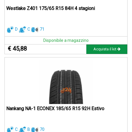
Westlake Z401 175/65 R15 84H 4 stagioni
D
C
71
Disponibile a magazzino
€ 45,88
Acquista il kit
Nankang NA-1 ECONEX 185/65 R15 92H Estivo
C
B
70