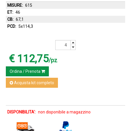
MISURE:
615
ET:
46
CB:
67,1
PCD:
5x114,3
€ 112,75
/pz
Ordina / Prenota
Acquista kit completo
DISPONIBILITA':
non disponibile a magazzino