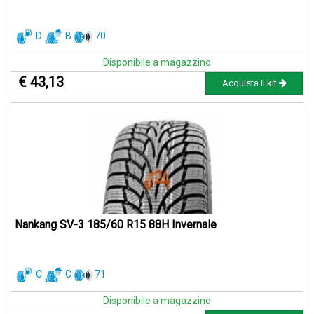
D
B
70
Disponibile a magazzino
€ 43,13
Acquista il kit
Nankang SV-3 185/60 R15 88H Invernale
C
C
71
Disponibile a magazzino