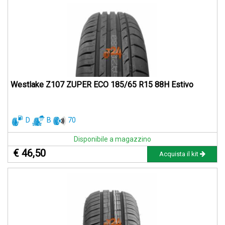
Westlake Z107 ZUPER ECO 185/65 R15 88H Estivo
D
B
70
Disponibile a magazzino
€ 46,50
Acquista il kit