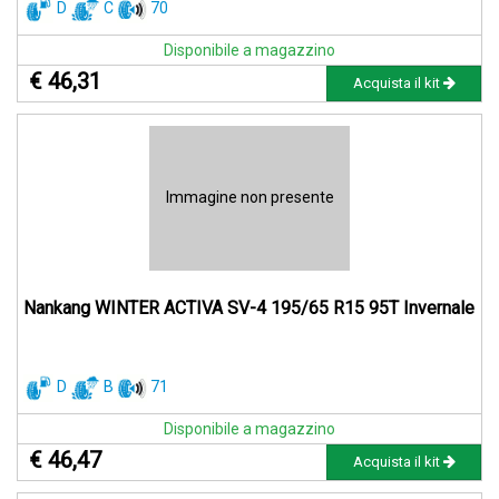
D
C
70
Disponibile a magazzino
€ 46,31
Acquista il kit
Immagine non presente
Nankang WINTER ACTIVA SV-4 195/65 R15 95T Invernale
D
B
71
Disponibile a magazzino
€ 46,47
Acquista il kit