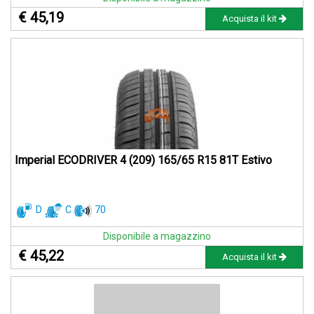
€ 45,19
Acquista il kit
Imperial ECODRIVER 4 (209) 165/65 R15 81T Estivo
D
C
70
Disponibile a magazzino
€ 45,22
Acquista il kit