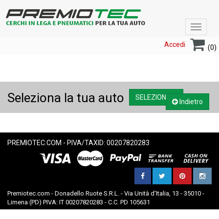
Toggle
navigat
Accedi
(0)
Seleziona la tua auto
SELEZIONA....
Indietro
PREMIOTEC.COM - PIVA/TAXID: 00207820283
Premiotec.com - Donadello Ruote S.R.L. - Via Unità d'Italia, 13 - 35010 -
Limena (PD) PIVA: IT 00207820283 - C.C. PD 105631