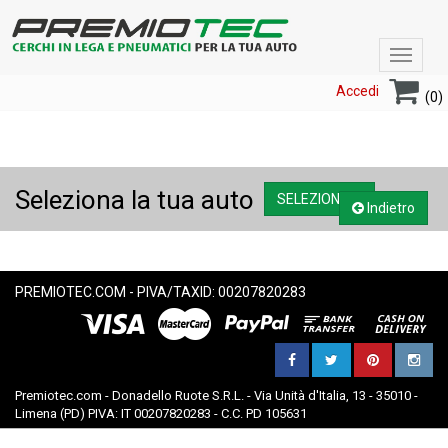
Toggle
navigat
Accedi
(0)
Seleziona la tua auto
SELEZIONA....
Indietro
PREMIOTEC.COM - PIVA/TAXID: 00207820283
Premiotec.com - Donadello Ruote S.R.L. - Via Unità d'Italia, 13 - 35010 -
Limena (PD) PIVA: IT 00207820283 - C.C. PD 105631