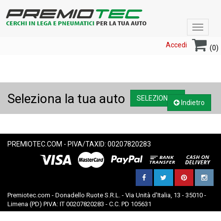
Toggle
navigat
Accedi
(0)
Seleziona la tua auto
SELEZIONA....
Indietro
PREMIOTEC.COM - PIVA/TAXID: 00207820283
Premiotec.com - Donadello Ruote S.R.L. - Via Unità d'Italia, 13 - 35010 -
Limena (PD) PIVA: IT 00207820283 - C.C. PD 105631