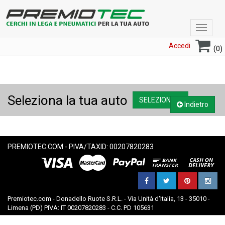
Toggle
navigat
Accedi
(0)
Seleziona la tua auto
SELEZIONA....
Indietro
PREMIOTEC.COM - PIVA/TAXID: 00207820283
Premiotec.com - Donadello Ruote S.R.L. - Via Unità d'Italia, 13 - 35010 -
Limena (PD) PIVA: IT 00207820283 - C.C. PD 105631