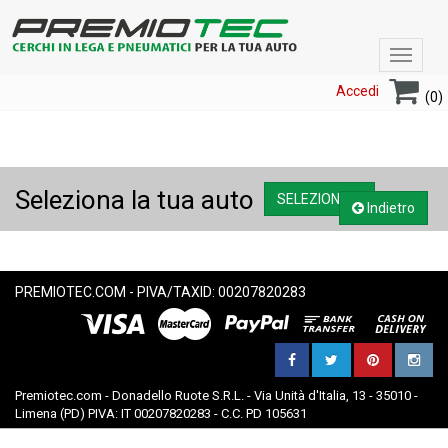
Toggle
navigat
Accedi
(0)
Seleziona la tua auto
SELEZIONA....
Indietro
PREMIOTEC.COM - PIVA/TAXID: 00207820283
Premiotec.com - Donadello Ruote S.R.L. - Via Unità d'Italia, 13 - 35010 -
Limena (PD) PIVA: IT 00207820283 - C.C. PD 105631