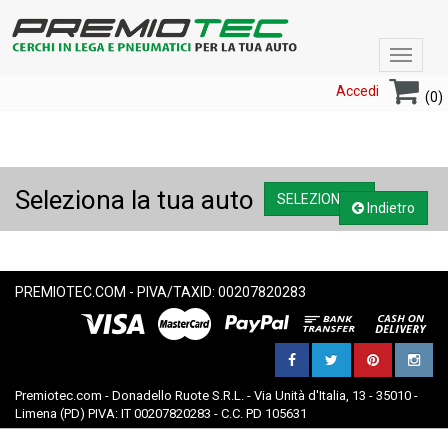
Toggle
navigat
Accedi
(0)
Seleziona la tua auto
SELEZIONA....
Indietro
PREMIOTEC.COM - PIVA/TAXID: 00207820283
Premiotec.com - Donadello Ruote S.R.L. - Via Unità d'Italia, 13 - 35010 -
Limena (PD) PIVA: IT 00207820283 - C.C. PD 105631