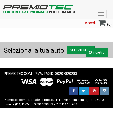
Toggle
navigat
Accedi
(0)
Seleziona la tua auto
SELEZIONA....
Indietro
PREMIOTEC.COM - PIVA/TAXID: 00207820283
Premiotec.com - Donadello Ruote S.R.L. - Via Unità d'Italia, 13 - 35010 -
Limena (PD) PIVA: IT 00207820283 - C.C. PD 105631