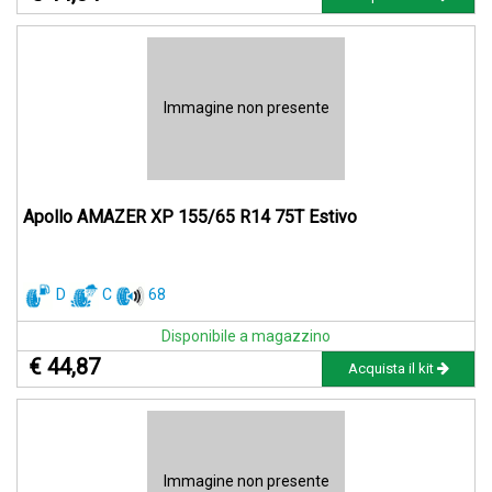
Immagine non presente
Apollo AMAZER XP 155/65 R14 75T Estivo
D
C
68
Disponibile a magazzino
€ 44,87
Acquista il kit
Immagine non presente