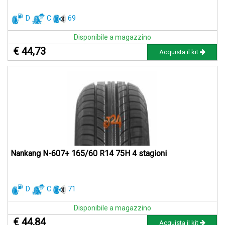
D
C
69
Disponibile a magazzino
€ 44,73
Acquista il kit
Nankang N-607+ 165/60 R14 75H 4 stagioni
D
C
71
Disponibile a magazzino
€ 44,84
Acquista il kit