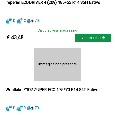
Imperial ECODRIVER 4 (209) 185/65 R14 86H Estivo
D
C
70
Disponibile a magazzino
€ 43,48
Acquista il kit
Immagine non presente
Westlake Z107 ZUPER ECO 175/70 R14 84T Estivo
D
B
70