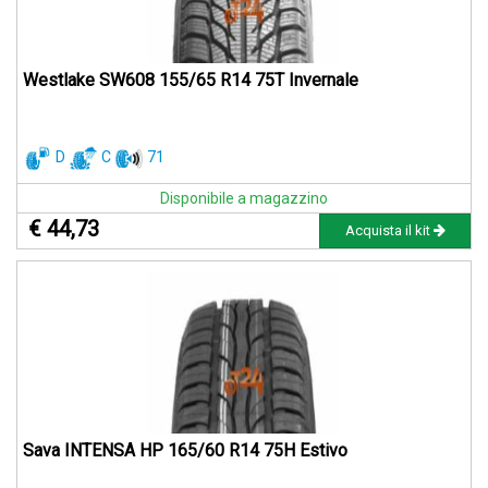
Westlake SW608 155/65 R14 75T Invernale
D
C
71
Disponibile a magazzino
€ 44,73
Acquista il kit
Sava INTENSA HP 165/60 R14 75H Estivo