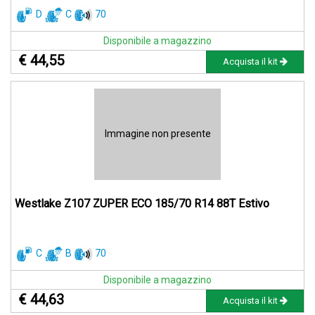
D
C
70
Disponibile a magazzino
€ 44,55
Acquista il kit
Immagine non presente
Westlake Z107 ZUPER ECO 185/70 R14 88T Estivo
C
B
70
Disponibile a magazzino
€ 44,63
Acquista il kit