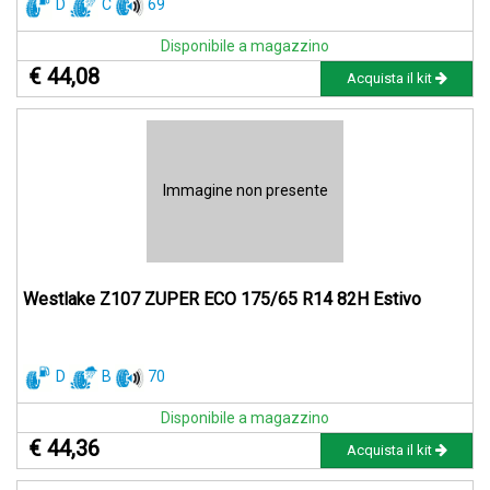
D
C
69
Disponibile a magazzino
€ 44,08
Acquista il kit
Immagine non presente
Westlake Z107 ZUPER ECO 175/65 R14 82H Estivo
D
B
70
Disponibile a magazzino
€ 44,36
Acquista il kit