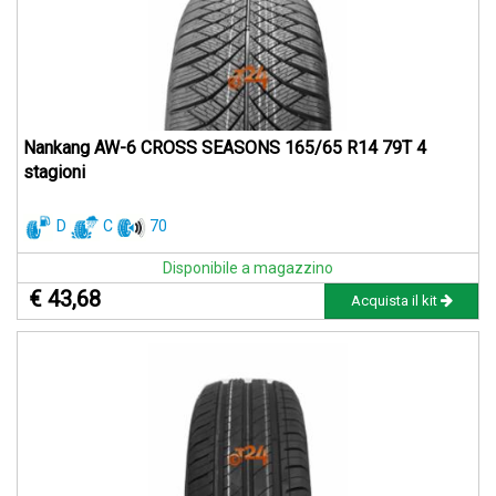
Nankang AW-6 CROSS SEASONS 165/65 R14 79T 4
stagioni
D
C
70
Disponibile a magazzino
€ 43,68
Acquista il kit