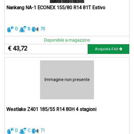
Nankang NA-1 ECONEX 155/80 R14 81T Estivo
D
B
70
Disponibile a magazzino
€ 43,72
Acquista il kit
Immagine non presente
Westlake Z401 185/55 R14 80H 4 stagioni
D
C
71