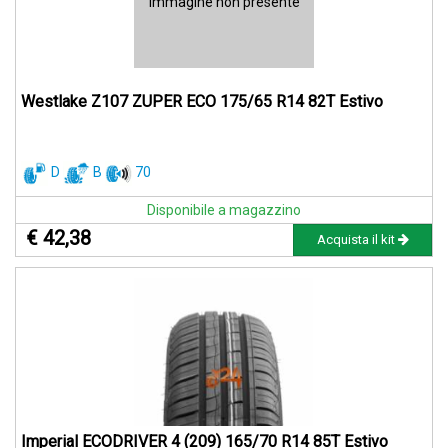
Immagine non presente
Westlake Z107 ZUPER ECO 175/65 R14 82T Estivo
D
B
70
Disponibile a magazzino
€ 42,38
Acquista il kit
Imperial ECODRIVER 4 (209) 165/70 R14 85T Estivo