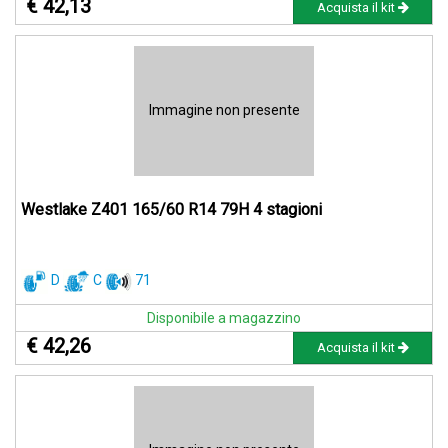
€ 42,13
Acquista il kit
Immagine non presente
Westlake Z401 165/60 R14 79H 4 stagioni
D
C
71
Disponibile a magazzino
€ 42,26
Acquista il kit