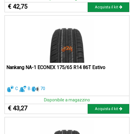
€ 42,75
Acquista il kit
Nankang NA-1 ECONEX 175/65 R14 86T Estivo
C
B
70
Disponibile a magazzino
€ 43,27
Acquista il kit