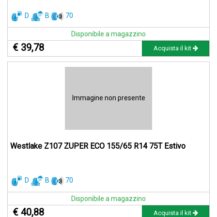
D
B
70
Disponibile a magazzino
€ 39,78
Acquista il kit
Immagine non presente
Westlake Z107 ZUPER ECO 155/65 R14 75T Estivo
D
B
70
Disponibile a magazzino
€ 40,88
Acquista il kit