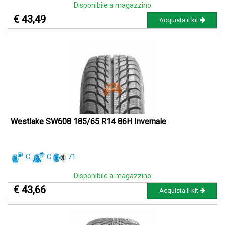
Disponibile a magazzino
€ 43,49
Acquista il kit
Westlake SW608 185/65 R14 86H Invernale
C
C
71
Disponibile a magazzino
€ 43,66
Acquista il kit