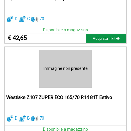
D
C
70
Disponibile a magazzino
€ 42,65
Acquista il kit
Immagine non presente
Westlake Z107 ZUPER ECO 165/70 R14 81T Estivo
D
B
70
Disponibile a magazzino