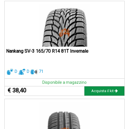
Nankang SV-3 165/70 R14 81T Invernale
D
D
71
Disponibile a magazzino
€ 38,40
Acquista il kit