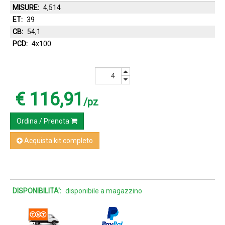
MISURE:
4,514
ET:
39
CB:
54,1
PCD:
4x100
€ 116,91
/pz
Ordina / Prenota
Acquista kit completo
DISPONIBILITA':
disponibile a magazzino