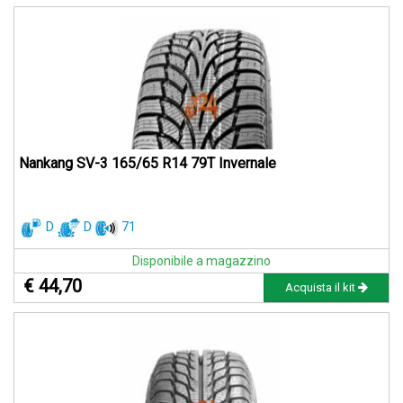
Nankang SV-3 165/65 R14 79T Invernale
D
D
71
Disponibile a magazzino
€ 44,70
Acquista il kit