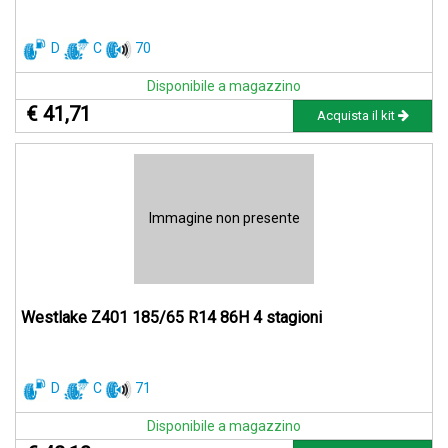
D
C
70
Disponibile a magazzino
€ 41,71
Acquista il kit
Immagine non presente
Westlake Z401 185/65 R14 86H 4 stagioni
D
C
71
Disponibile a magazzino