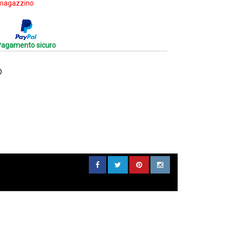
 magazzino
Pagamento sicuro
O