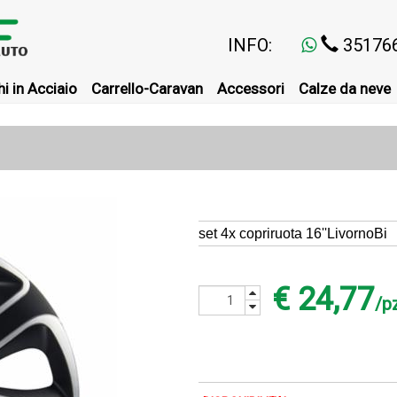
INFO:
35176
i in Acciaio
Carrello-Caravan
Accessori
Calze da neve
set 4x copriruota 16''LivornoBi
€ 24,77
/p