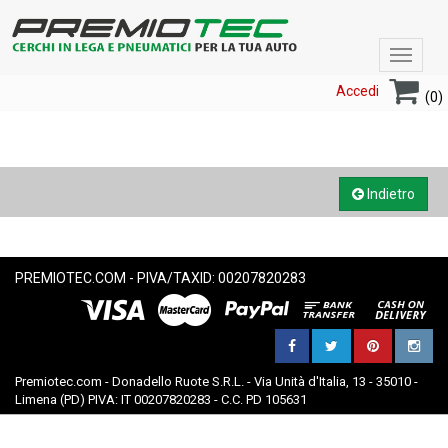
Toggle
navigat
Accedi
(0)
Indietro
PREMIOTEC.COM - PIVA/TAXID: 00207820283
Premiotec.com - Donadello Ruote S.R.L. - Via Unità d'Italia, 13 - 35010 -
Limena (PD) PIVA: IT 00207820283 - C.C. PD 105631