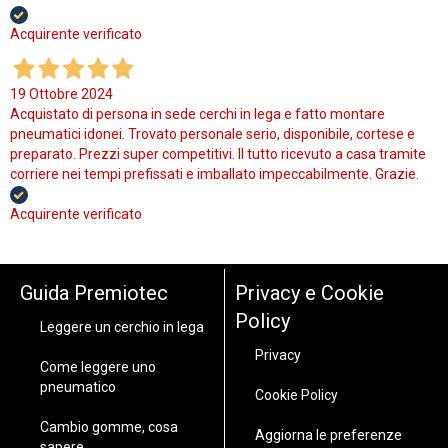
Acquirente verificato
19 Ottobre 2024
Acquistato di persona in sede cerchi in lega e fatto montare
pneumatici idonei. Trovato personale serio, disponibile, cortese e
preparato. Prezzi super competitivi. Il tutto ricevuto a casa tramite
corriere nei tempi prefissati e imballato impeccabilmente. Grazie.
Acquirente verificato
Guida Premiotec
Privacy e Cookie
Policy
Leggere un cerchio in lega
Privacy
Come leggere uno
pneumatico
Cookie Policy
Cambio gomme, cosa
Aggiorna le preferenze
sapere