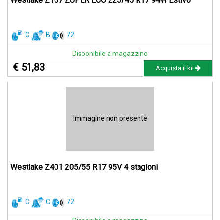
Westlake Z107 ZUPER ECO 225/45 R17 94W Estivo
C
B
72
Disponibile a magazzino
€ 51,83
Acquista il kit
Immagine non presente
Westlake Z401 205/55 R17 95V 4 stagioni
C
C
72