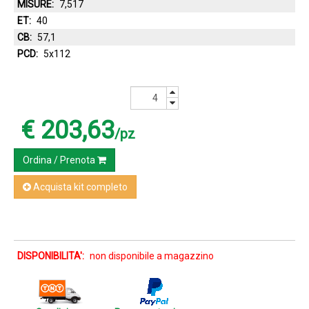
MISURE:
7,517
ET:
40
CB:
57,1
PCD:
5x112
€ 203,63
/pz
Ordina / Prenota
Acquista kit completo
DISPONIBILITA':
non disponibile a magazzino