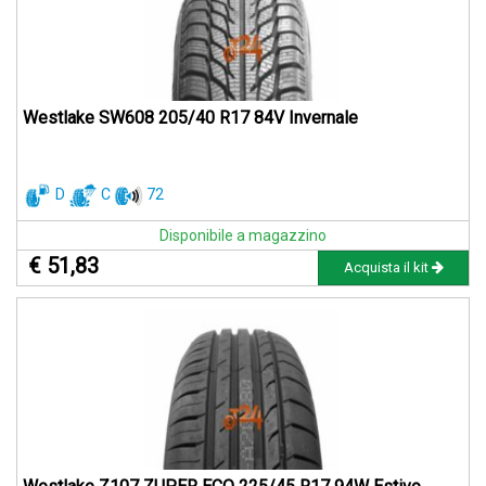
Westlake SW608 205/40 R17 84V Invernale
D
C
72
Disponibile a magazzino
€ 51,83
Acquista il kit