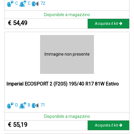
C
C
72
Disponibile a magazzino
€ 54,49
Acquista il kit
Immagine non presente
Imperial ECOSPORT 2 (F205) 195/40 R17 81W Estivo
D
B
71
Disponibile a magazzino
€ 55,19
Acquista il kit