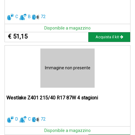
C
B
72
Disponibile a magazzino
€ 51,15
Acquista il kit
Immagine non presente
Westlake Z401 215/40 R17 87W 4 stagioni
D
C
72
Disponibile a magazzino