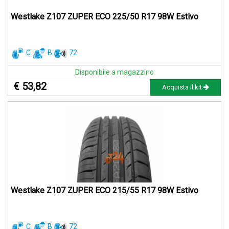
Westlake Z107 ZUPER ECO 225/50 R17 98W Estivo
C
B
72
Disponibile a magazzino
€ 53,82
Acquista il kit
Westlake Z107 ZUPER ECO 215/55 R17 98W Estivo
C
B
72