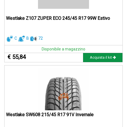
Westlake Z107 ZUPER ECO 245/45 R17 99W Estivo
C
B
72
Disponibile a magazzino
€ 55,84
Acquista il kit
Westlake SW608 215/45 R17 91V Invernale