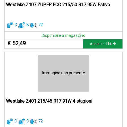
Westlake Z107 ZUPER ECO 215/50 R17 95W Estivo
C
B
72
Disponibile a magazzino
€ 52,49
Acquista il kit
Immagine non presente
Westlake Z401 215/45 R17 91W 4 stagioni
C
C
72