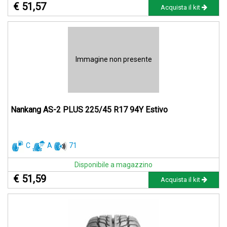
€ 51,57
Acquista il kit
Immagine non presente
Nankang AS-2 PLUS 225/45 R17 94Y Estivo
C
A
71
Disponibile a magazzino
€ 51,59
Acquista il kit