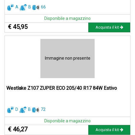
A
B
66
Disponibile a magazzino
€ 45,95
Acquista il kit
Immagine non presente
Westlake Z107 ZUPER ECO 205/40 R17 84W Estivo
D
B
72
Disponibile a magazzino
€ 46,27
Acquista il kit