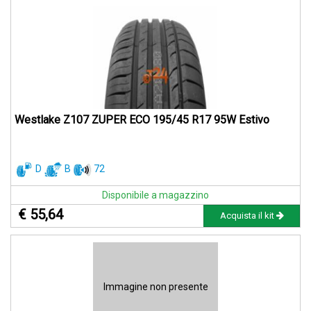
Westlake Z107 ZUPER ECO 195/45 R17 95W Estivo
D
B
72
Disponibile a magazzino
€ 55,64
Acquista il kit
Immagine non presente