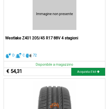
Immagine non presente
Westlake Z401 205/45 R17 88V 4 stagioni
D
C
72
Disponibile a magazzino
€ 54,31
Acquista il kit