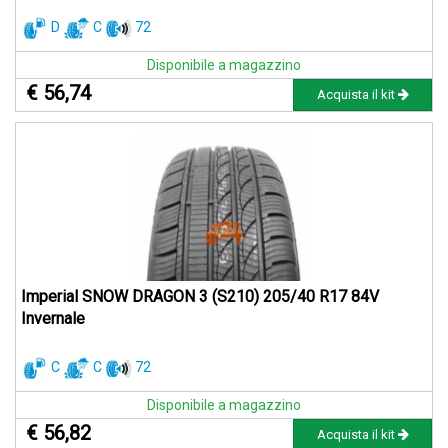
D
C
72
Disponibile a magazzino
€ 56,74
Acquista il kit
Imperial SNOW DRAGON 3 (S210) 205/40 R17 84V
Invernale
C
C
72
Disponibile a magazzino
€ 56,82
Acquista il kit