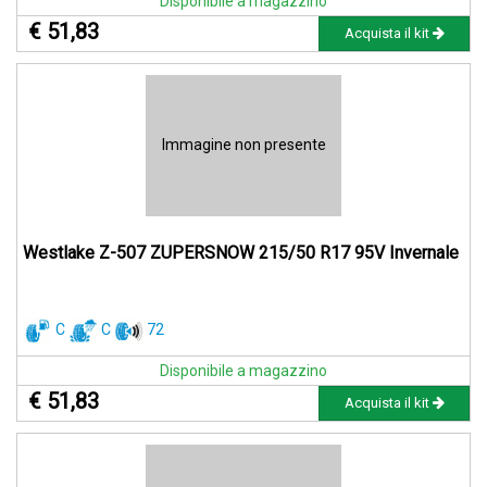
Disponibile a magazzino
€ 51,83
Acquista il kit
Immagine non presente
Westlake Z-507 ZUPERSNOW 215/50 R17 95V Invernale
C
C
72
Disponibile a magazzino
€ 51,83
Acquista il kit