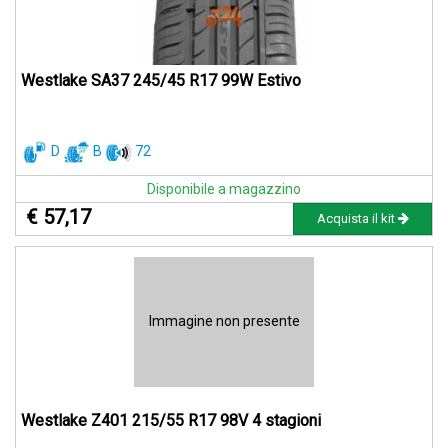
Westlake SA37 245/45 R17 99W Estivo
D
B
72
Disponibile a magazzino
€ 57,17
Acquista il kit
Immagine non presente
Westlake Z401 215/55 R17 98V 4 stagioni